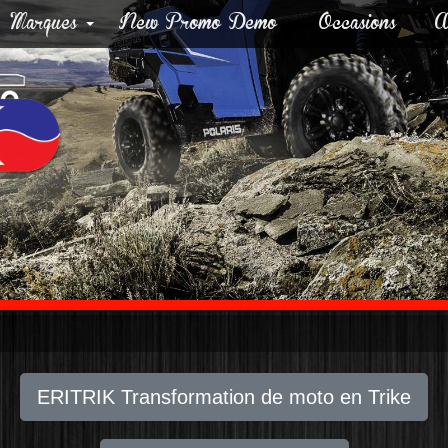
Marques
New Promo Demo
Occasions
A
ERITRIK Transformation de moto en Trike