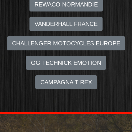
REWACO NORMANDIE
VANDERHALL FRANCE
CHALLENGER MOTOCYCLES EUROPE
GG TECHNICK EMOTION
CAMPAGNA T REX