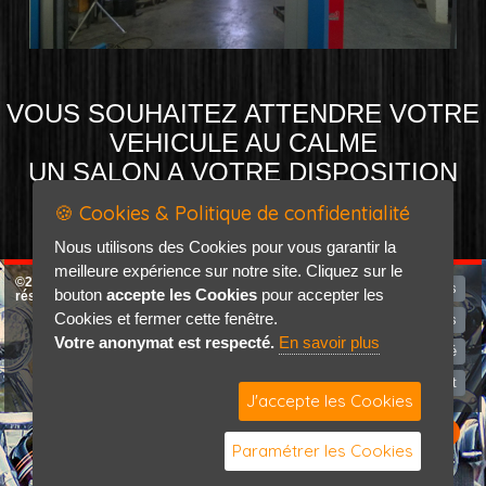
VOUS SOUHAITEZ ATTENDRE VOTRE
VEHICULE AU CALME
UN SALON A VOTRE DISPOSITION
🍪 Cookies & Politique de confidentialité
Nous utilisons des Cookies pour vous garantir la
meilleure expérience sur notre site. Cliquez sur le
©2026-2027 Erikwad tous droits
Programme du mois
bouton
accepte les Cookies
pour accepter les
réservés
Cookies et fermer cette fenêtre.
Mentions légales
Votre anonymat est respecté.
En savoir plus
Politique de confidentialité
Contact
J'accepte les Cookies
Paramétrer les Cookies