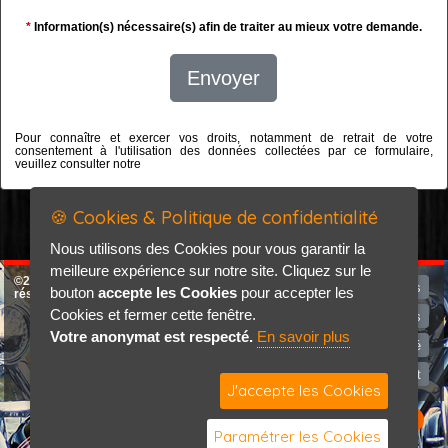
*
Information(s) nécessaire(s) afin de traiter au mieux votre demande.
Envoyer
Pour connaître et exercer vos droits, notamment de retrait de votre
consentement à l'utilisation des données collectées par ce formulaire,
veuillez consulter notre
politique de confidentialité
🍪 Cookies & Politique de confidentialité
Nous utilisons des Cookies pour vous garantir la
meilleure expérience sur notre site. Cliquez sur le
©2026-2027 Erikwad tous droits
Programme du mois
bouton
accepte les Cookies
pour accepter les
réservés
Cookies et fermer cette fenêtre.
Mentions légales
Votre anonymat est respecté.
En savoir plus
Politique de confidentialité
Contact
J'accepte les Cookies
Paramétrer les Cookies