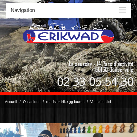
Navigation
Accueil
Occasions
roadster trike gg taurus
Vous êtes ici